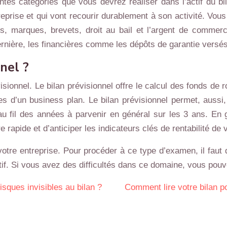
tes catégories que vous devrez réaliser dans l’actif du bil
treprise et qui vont recourir durablement à son activité. Vou
s, marques, brevets, droit au bail et l’argent de commerc
dernière, les financières comme les dépôts de garantie versé
nel ?
isionnel. Le bilan prévisionnel offre le calcul des fonds de
s d’un business plan. Le bilan prévisionnel permet, aussi, 
au fil des années à parvenir en général sur les 3 ans. En g
e rapide et d’anticiper les indicateurs clés de rentabilité de 
votre entreprise. Pour procéder à ce type d’examen, il faut 
ctif. Si vous avez des difficultés dans ce domaine, vous pou
sques invisibles au bilan ?
Comment lire votre bilan p